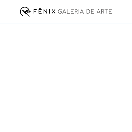
corradin
mediterrâneo
Artista:
Técnica: