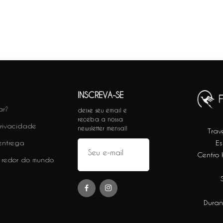
INSCREVA-SE
ar?
deixe seu email e
receba a nossa
privacidade
newsletter mensal!
Trav
 entrega
Es
Centro H
 redor do mundo
Duran