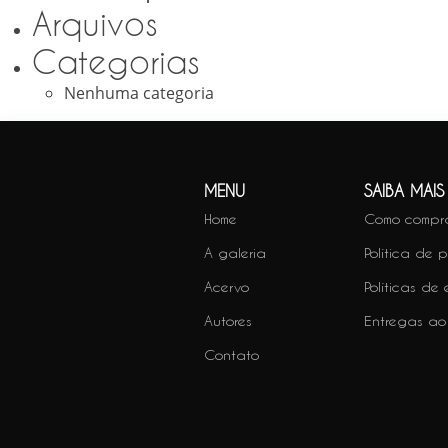
Arquivos
Categorias
Nenhuma categoria
MENU
SAIBA MAIS
Home
Como compr
A galeria
Política de 
Acervo
Políticas de
Autores
Entregas ao
Contato