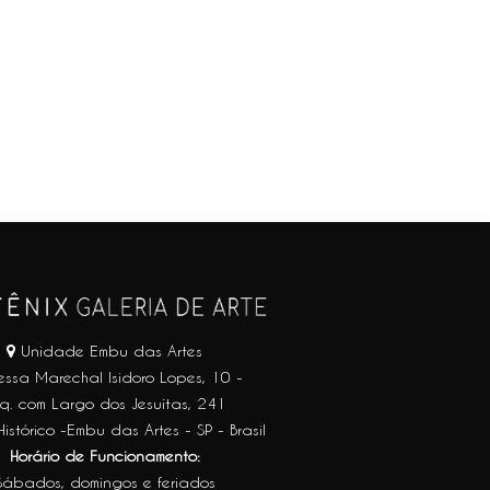
Unidade Embu das Artes
essa Marechal Isidoro Lopes, 10 -
q. com Largo dos Jesuítas, 241
istórico -Embu das Artes - SP - Brasil
Horário de Funcionamento:
Sábados, domingos e feriados