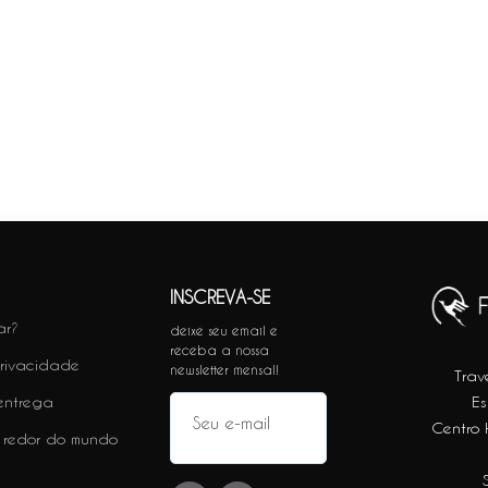
INSCREVA-SE
ar?
deixe seu email e
receba a nossa
privacidade
newsletter mensal!
Trav
 entrega
Es
Centro H
 redor do mundo