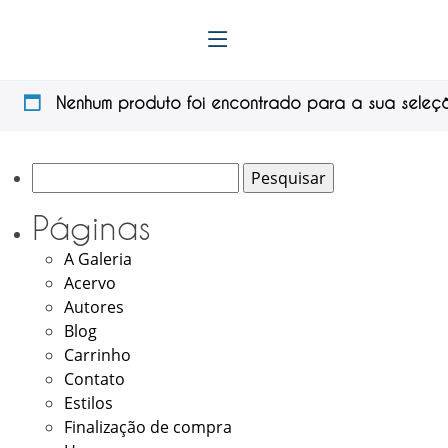
Início
/ Tamanhos / 48x52 cm
48x52 cm
Nenhum produto foi encontrado para a sua seleç
Pesquisar
por:
Páginas
A Galeria
Acervo
Autores
Blog
Carrinho
Contato
Estilos
Finalização de compra