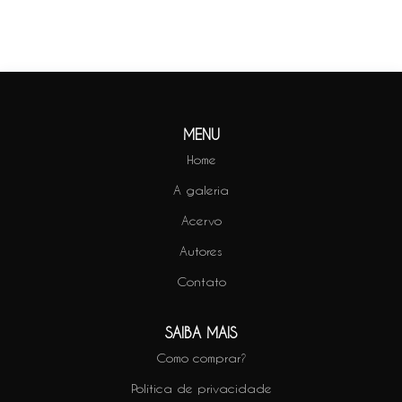
Saiba Mais
MENU
Home
A galeria
Acervo
Autores
Contato
SAIBA MAIS
Como comprar?
Política de privacidade