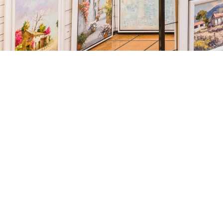
página inicial
artistas
henry