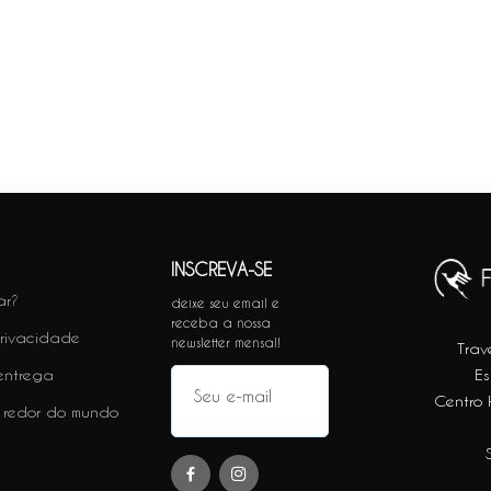
INSCREVA-SE
ar?
deixe seu email e
receba a nossa
privacidade
newsletter mensal!
Trav
 entrega
Es
Centro H
 redor do mundo