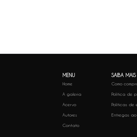
MENU
SAIBA MAIS
Home
Como compr
A galeria
Política de 
Acervo
Políticas de
Autores
Entregas ao
Contato